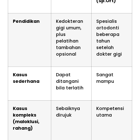
(Sp.Ort)
Pendidikan
Kedokteran
Spesialis
gigi umum,
ortodonti
plus
beberapa
pelatihan
tahun
tambahan
setelah
opsional
dokter gigi
Kasus
Dapat
Sangat
sederhana
ditangani
mampu
bila terlatih
Kasus
Sebaiknya
Kompetensi
kompleks
dirujuk
utama
(maloklusi,
rahang)