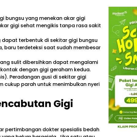
igi bungsu yang menekan akar gigi
r gigi sehat mengikis tanpa rasa sakit
g dapat terbentuk di sekitar gigi bungsu
la, baru terdeteksi saat sudah membesar
yang sulit dibersihkan dapat mengalami
 kontak dengan gigi geraham kedua.
nis). Peradangan gusi di sekitar gigi
m cukup parah untuk menimbulkan nyeri
Pencabutan Gigi
ar pertimbangan dokter spesialis bedah
yang belum bergejala. Jika satu atau