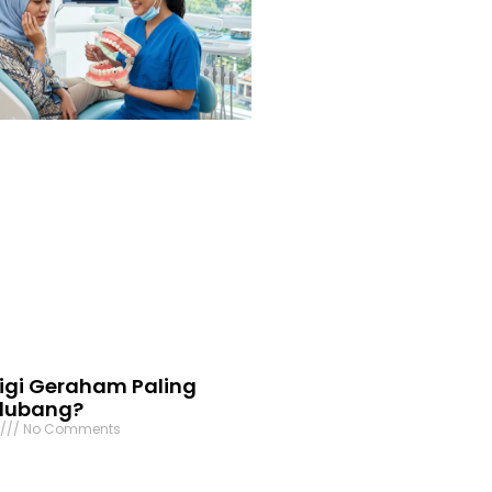
igi Geraham Paling
rlubang?
6
No Comments