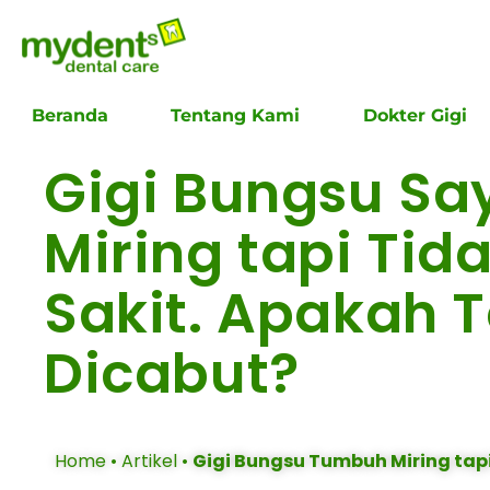
Beranda
Tentang Kami
Dokter Gigi
Gigi Bungsu S
Miring tapi Tid
Sakit. Apakah 
Dicabut?
Home
•
Artikel
•
Gigi Bungsu Tumbuh Miring tapi