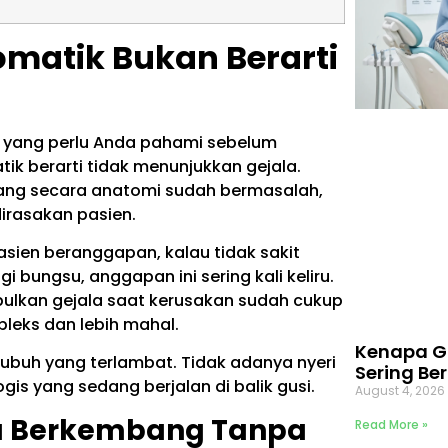
omatik Bukan Berarti
ng yang perlu Anda pahami sebelum
k berarti tidak menunjukkan gejala.
yang secara anatomi sudah bermasalah,
rasakan pasien.
sien beranggapan, kalau tidak sakit
 bungsu, anggapan ini sering kali keliru.
mbulkan gejala saat kerusakan sudah cukup
pleks dan lebih mahal.
Kenapa G
tubuh yang terlambat. Tidak adanya nyeri
Sering Be
gis yang sedang berjalan di balik gusi.
August 4, 202
sa Berkembang Tanpa
Read More »