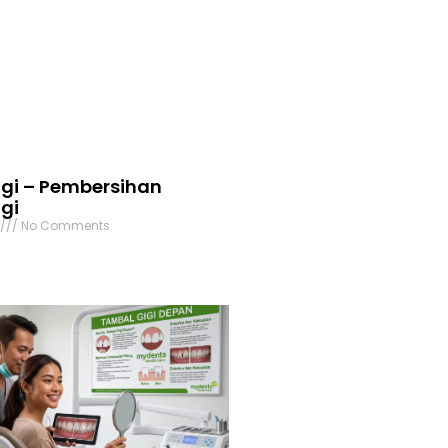
igi – Pembersihan
gi
6
No Comments