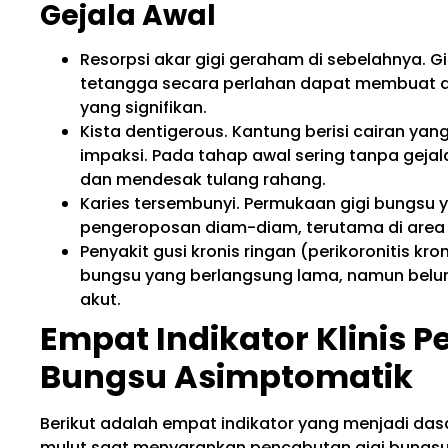
Gejala Awal
Resorpsi akar gigi geraham di sebelahnya. G
tetangga secara perlahan dapat membuat aka
yang signifikan.
Kista dentigerous. Kantung berisi cairan yan
impaksi. Pada tahap awal sering tanpa geja
dan mendesak tulang rahang.
Karies tersembunyi. Permukaan gigi bungsu 
pengeroposan diam-diam, terutama di area
Penyakit gusi kronis ringan (perikoronitis kro
bungsu yang berlangsung lama, namun belu
akut.
Empat Indikator Klinis 
Bungsu Asimptomatik
Berikut adalah empat indikator yang menjadi das
mulut saat menyarankan pencabutan gigi bungsu 