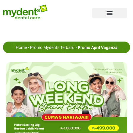
Tentang Kami
Dokter Gigi
Layanan Kami
Home
•
Promo Mydents Terbaru
•
Promo April Vaganza