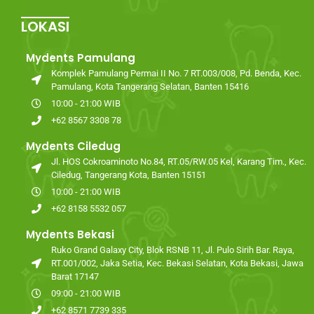
LOKASI
Mydents Pamulang
Komplek Pamulang Permai II No. 7 RT.003/008, Pd. Benda, Kec.
Pamulang, Kota Tangerang Selatan, Banten 15416
10:00 - 21:00 WIB
+62 8567 3308 78
Mydents Ciledug
Jl. HOS Cokroaminoto No.84, RT.05/RW.05 Kel, Karang Tim., Kec.
Ciledug, Tangerang Kota, Banten 15151
10:00 - 21:00 WIB
+62 8158 5532 057
Mydents Bekasi
Ruko Grand Galaxy City, Blok RSNB 11, Jl. Pulo Sirih Bar. Raya,
RT.001/002, Jaka Setia, Kec. Bekasi Selatan, Kota Bekasi, Jawa
Barat 17147
09:00 - 21:00 WIB
+62 8571 7739 335