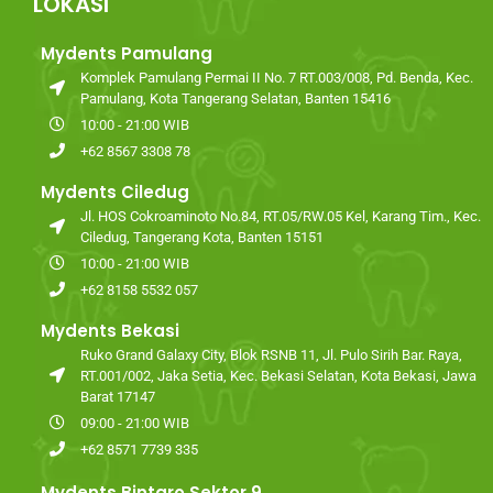
LOKASI
Mydents Pamulang
Komplek Pamulang Permai II No. 7 RT.003/008, Pd. Benda, Kec.
Pamulang, Kota Tangerang Selatan, Banten 15416
10:00 - 21:00 WIB
+62 8567 3308 78
Mydents Ciledug
Jl. HOS Cokroaminoto No.84, RT.05/RW.05 Kel, Karang Tim., Kec.
Ciledug, Tangerang Kota, Banten 15151
10:00 - 21:00 WIB
+62 8158 5532 057
Mydents Bekasi
Ruko Grand Galaxy City, Blok RSNB 11, Jl. Pulo Sirih Bar. Raya,
RT.001/002, Jaka Setia, Kec. Bekasi Selatan, Kota Bekasi, Jawa
Barat 17147
09:00 - 21:00 WIB
+62 8571 7739 335
Mydents Bintaro Sektor 9