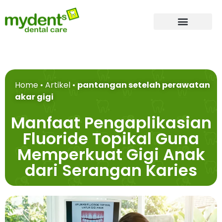
Tentang Kami
Dokter Gigi
Layanan Kami
Home
•
Artikel
•
pantangan setelah perawatan
akar gigi
Manfaat Pengaplikasian
Fluoride Topikal Guna
Memperkuat Gigi Anak
dari Serangan Karies