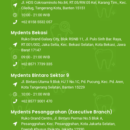
Jl. HOS Cokroaminoto No.84, RT.05/RW.05 Kel, Karang Tim., Kec.
Ciledug, Tangerang Kota, Banten 15151
10:00 - 21:00 WIB
+62 8158 5532 057
Mydents Bekasi
Ruko Grand Galaxy City, Blok RSNB 11, Jl. Pulo Sirih Bar. Raya,
RT.001/002, Jaka Setia, Kec. Bekasi Selatan, Kota Bekasi, Jawa
Barat 17147
09:00 - 21:00 WIB
+62 8571 7739 335
Mydents Bintaro Sektor 9
Jl. Bintaro Utama 9 Blok HJ 1 No.1C, Pd. Pucung, Kec. Pd. Aren,
Kota Tangerang Selatan, Banten 15229
10:00 - 21:00 WIB
+62 8577 3001 470
Mydents Pesanggrahan (Executive Branch)
Ruko Grand Centro, Jl. Bintaro Permai No.5 Blok A,
Pesanggrahan, Kec. Pesanggrahan, Kota Jakarta Selatan,
Daerah Khusus Ibukota Jakarta 12330