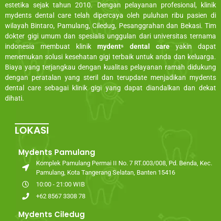
estetika sejak tahun 2010. Dengan pelayanan profesional, klinik
mydents dental care telah dipercaya oleh puluhan ribu pasien di
wilayah Bintaro, Pamulang, Ciledug, Pesanggrahan dan Bekasi. Tim
dokter gigi umum dan spesialis unggulan dari universitas ternama
indonesia membuat klinik
mydentˢ dental care
yakin dapat
menemukan solusi kesehatan gigi terbaik untuk anda dan keluarga.
Biaya yang terjangkau dengan kualitas pelayanan ramah didukung
dengan peratalan yang steril dan terupdate menjadikan mydents
dental care sebagai klinik gigi yang dapat diandalkan dan dekat
dihati.
LOKASI
Mydents Pamulang
Komplek Pamulang Permai II No. 7 RT.003/008, Pd. Benda, Kec.
Pamulang, Kota Tangerang Selatan, Banten 15416
10:00 - 21:00 WIB
+62 8567 3308 78
Mydents Ciledug