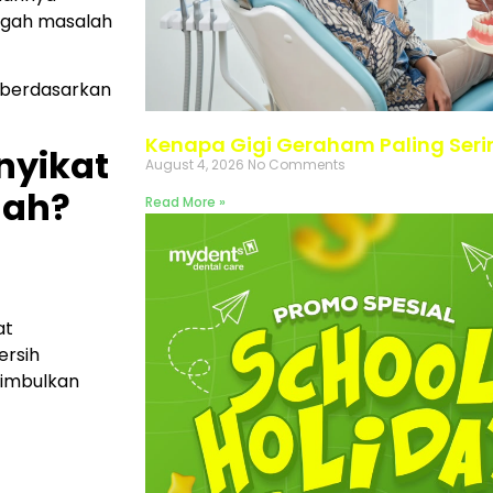
egah masalah
n berdasarkan
Kenapa Gigi Geraham Paling Seri
nyikat
August 4, 2026
No Comments
lah?
Read More »
at
ersih
nimbulkan