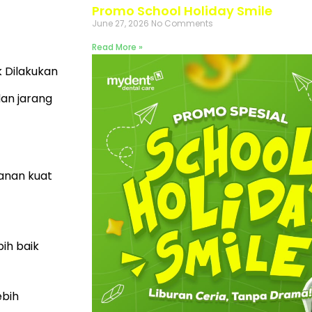
Promo School Holiday Smile
June 27, 2026
No Comments
Read More »
 Dilakukan
dan jarang
anan kuat
ih baik
ebih