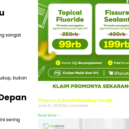
lu
ng sangat
cukup, bukan
 Depan
Promo School Holiday Smile
June 27, 2026
No Comments
Read More »
ni sering