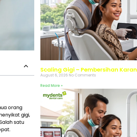
Scaling Gigi – Pembersihan Karan
August 6, 2026
No Comments
Read More »
mua orang
enyikat gigi,
Salah satu
epat.