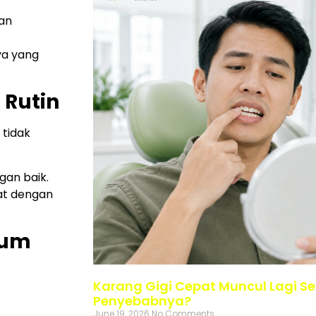
an
ya yang
 Rutin
 tidak
gan baik.
kat dengan
num
Karang Gigi Cepat Muncul Lagi Se
Penyebabnya?
June 19, 2026
No Comments