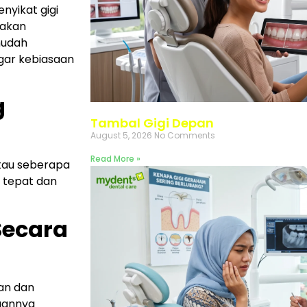
nyikat gigi
 akan
mudah
gar kebiasaan
g
Tambal Gigi Depan
August 5, 2026
No Comments
Read More »
atau seberapa
 tepat dan
Secara
an dan
juannya