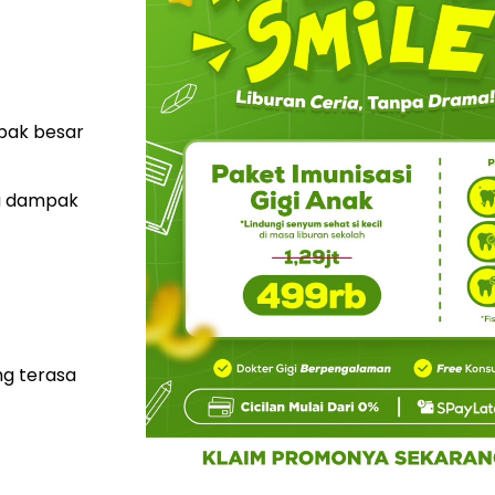
mpak besar
a dampak
ng terasa