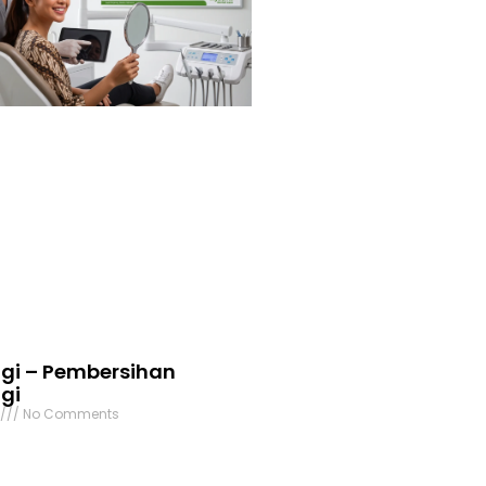
igi – Pembersihan
gi
6
No Comments