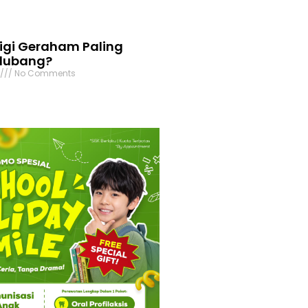
igi Geraham Paling
rlubang?
6
No Comments