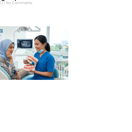
6
No Comments